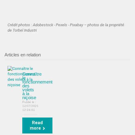
Crédit photos : Adobestock - Pexels - Pixabay – photos de la propriété
de Torbel Industri
Articles en relation
Connaître
le
fonctionnement
des
volets
à la
niçoise
Publié le :
12/07/2021
12:24:01
Read
more