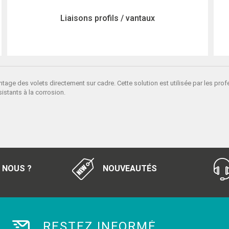
Liaisons profils / vantaux
tage des volets directement sur cadre. Cette solution est utilisée par les prof
istants à la corrosion.
 NOUS ?
NOUVEAUTÉS
RESTEZ INFORMÉ