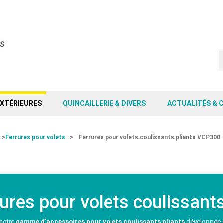
EXTÉRIEURES
QUINCAILLERIE & DIVERS
ACTUALITÉS & 
>
Ferrures pour volets
>
Ferrures pour volets coulissants pliants VCP300
rures pour volets coulissant
notre
gamme d’accessoires pour volets coulissants pliants
développée e