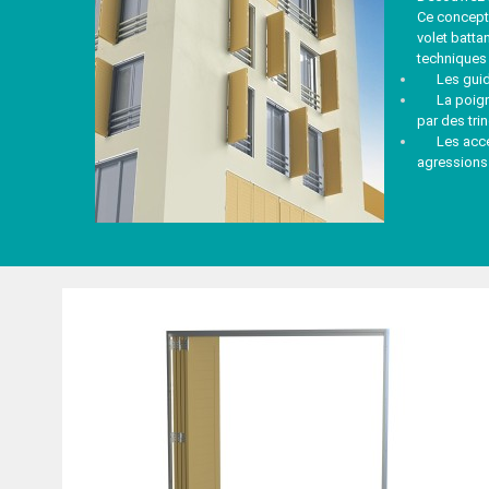
Ce concept 
volet batta
techniques 
Les guid
La poignée
par des trin
Les access
agressions