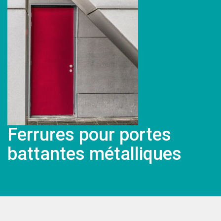
Ferrures pour portes
battantes métalliques