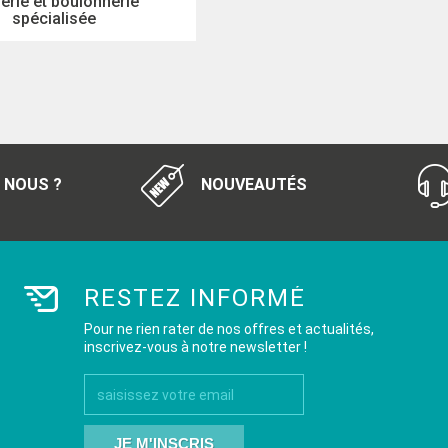
erie et boulonnerie
spécialisée
 NOUS ?
NOUVEAUTÉS
RESTEZ INFORMÉ
Pour ne rien rater de nos offres et actualités,
inscrivez-vous à notre newsletter !
JE M'INSCRIS