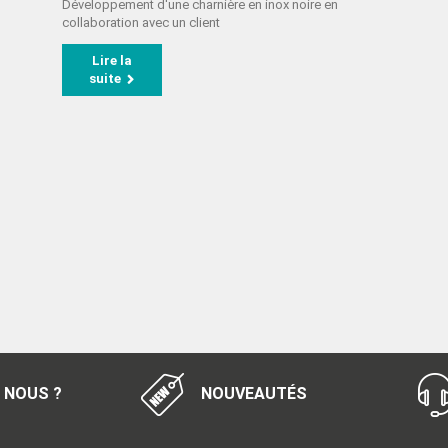
Développement d'une charnière en inox noire en
collaboration avec un client
Lire la
suite
 NOUS ?
NOUVEAUTÉS