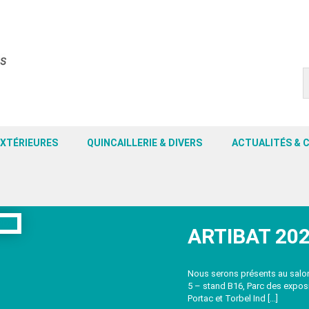
EXTÉRIEURES
QUINCAILLERIE & DIVERS
ACTUALITÉS & 
ARTIBAT 20
Nous serons présents au salon 
5 – stand B16, Parc des expo
Portac et Torbel Ind [...]