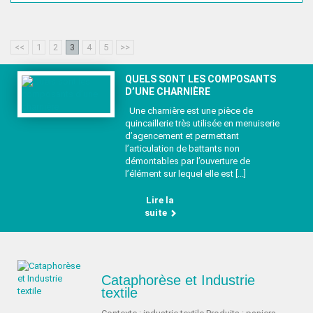
<<
1
2
3
4
5
>>
QUELS SONT LES COMPOSANTS
D’UNE CHARNIÈRE
Une charnière est une pièce de
quincaillerie très utilisée en menuiserie
d’agencement et permettant
l’articulation de battants non
démontables par l’ouverture de
l’élément sur lequel elle est [...]
Lire la
suite
Cataphorèse et Industrie
textile