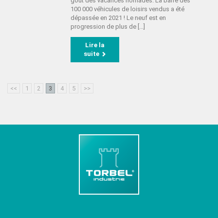
goût des vacances nomades. La barre des
100 000 véhicules de loisirs vendus a été
dépassée en 2021 ! Le neuf est en
progression de plus de [...]
Lire la
suite
<<
1
2
3
4
5
>>