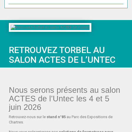
RETROUVEZ TORBEL AU
SALON ACTES DE L’UNTEC
Nous serons présents au salon
ACTES de l’Untec les 4 et 5
juin 2026
Retrouvez-nous sur le
stand n°85
au Parc des Expositions de
Chartres.
Nous vous présenterons nos
solutions de fermetures pour