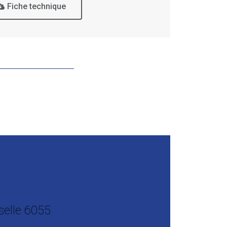
Fiche technique
é, design et simplicité de pose
selle 6055