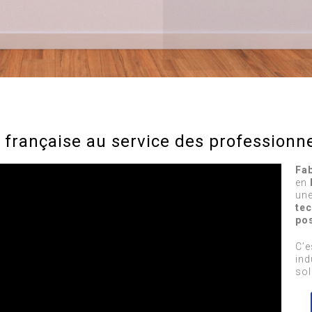
 française au service des professionn
Fa
en
une
tec
po
C’e
ind
sol