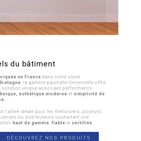
els du bâtiment
briquée en France
dans notre usine
Bretagne
, la gamme paumelle Universelle offre
 solution unique associant performance
hnique,
esthétique moderne
et
simplicité de
se.
st l’alliée idéale pour les menuisiers, poseurs,
ustriels ou distributeurs souhaitant une
ution
haut de gamme
,
fiable
et
certifiée
.
DÉCOUVREZ NOS PRODUITS