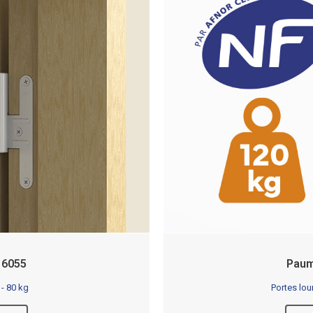
 6055
Paum
 - 80 kg
Portes lou