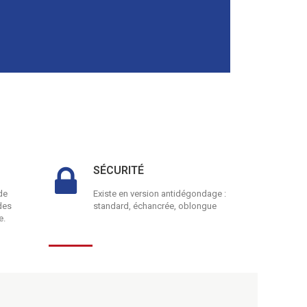
SÉCURITÉ
de
Existe en version antidégondage :
des
standard, échancrée, oblongue
e.