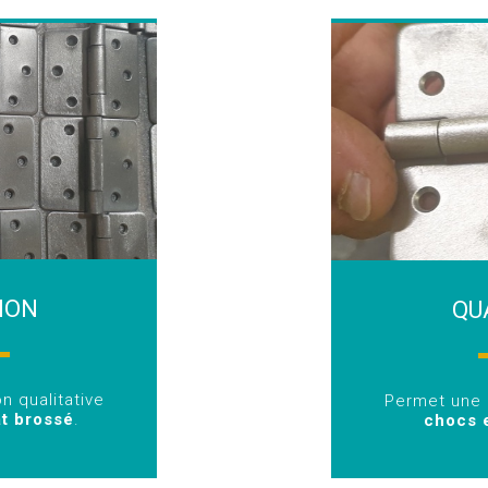
TION
QU
on qualitative
Permet une
t brossé
.
chocs e