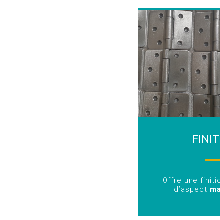
FINI
Offre une finiti
d’aspect
ma