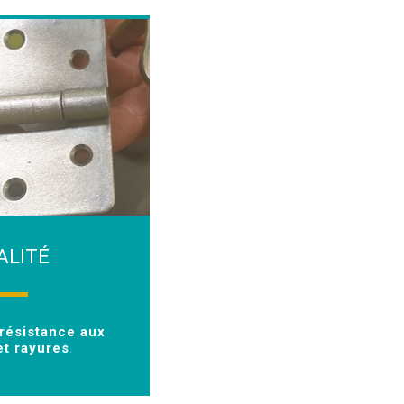
ALITÉ
résistance aux
t rayures
.