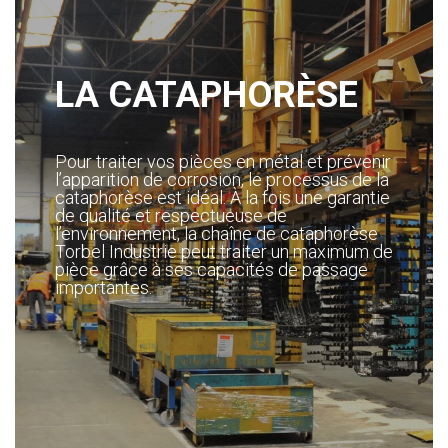
LA CATAPHORÈSE
Pour traiter vos pièces en métal et prévenir
l’apparition de corrosion, le processus de la
cataphorèse est idéal. À la fois une garantie
de qualité et respectueuse de
l’environnement, la chaîne de cataphorèse
Torbel Industrie peut traiter un maximum de
pièce grâce à ses capacités de passage
importantes.